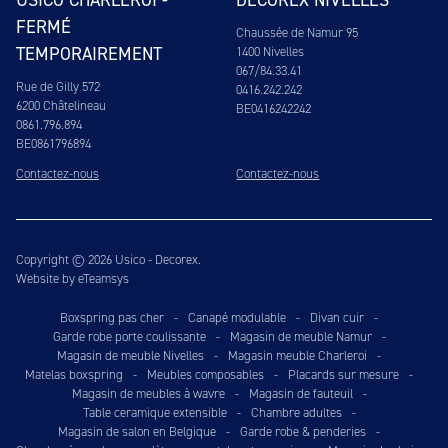
FERMÉ
Chaussée de Namur 95
TEMPORAIREMENT
1400 Nivelles
067/84.33.41
Rue de Gilly 572
0416.242.242
6200 Châtelineau
BE0416242242
0861.796.894
BE0861796894
Contactez-nous
Contactez-nous
Copyright © 2026 Usico - Decorex.
Website by eTeamsys
Boxspring pas cher
-
Canapé modulable
-
Divan cuir
-
Garde robe porte coulissante
-
Magasin de meuble Namur
-
Magasin de meuble Nivelles
-
Magasin meuble Charleroi
-
Matelas boxspring
-
Meubles composables
-
Placards sur mesure
-
Magasin de meubles à wavre
-
Magasin de fauteuil
-
Table ceramique extensible
-
Chambre adultes
-
Magasin de salon en Belgique
-
Garde robe & penderies
-