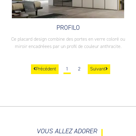
PROFILO
Ce placard design combine des portes en verre coloré ou
miroir encadréees par un profil de couleur anthracite.
Précédent
1
2
Suivant
VOUS ALLEZ ADORER