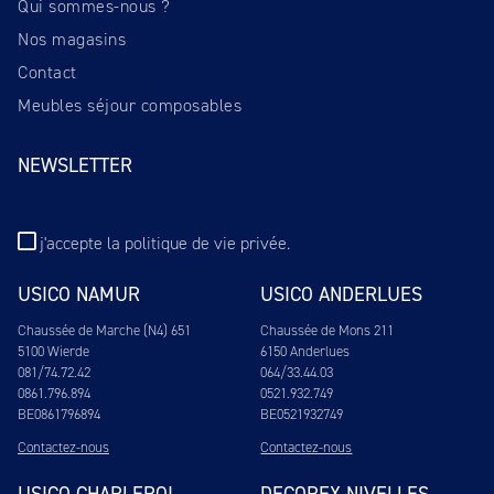
Qui sommes-nous ?
Nos magasins
Contact
Meubles séjour composables
NEWSLETTER
j'accepte
la politique de vie privée
.
USICO NAMUR
USICO ANDERLUES
Chaussée de Marche (N4) 651
Chaussée de Mons 211
5100 Wierde
6150 Anderlues
081/74.72.42
064/33.44.03
0861.796.894
0521.932.749
BE0861796894
BE0521932749
Contactez-nous
Contactez-nous
USICO CHARLEROI -
DECOREX NIVELLES