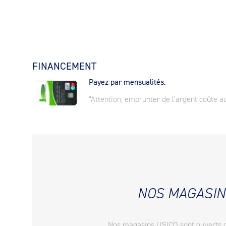
FINANCEMENT
Payez par mensualités.
"Attention, emprunter de l’argent coûte au
NOS MAGASIN
Nos magasins USICO sont ouverts 