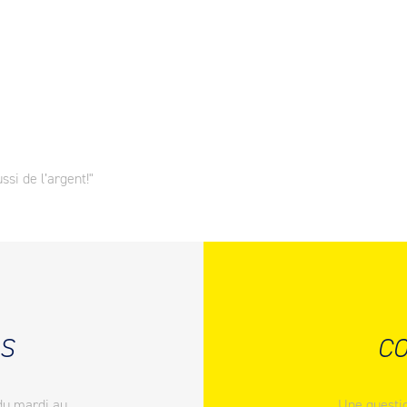
ssi de l’argent!"
S
CO
du mardi au
Une questio