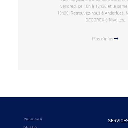
vendredi de 10h à 18h30 et le same
18h30! Retrouvez-nous à Anderlues, 
DECOREX à Nivelles.
Plus d'infos
Visitez aussi
SERVICE