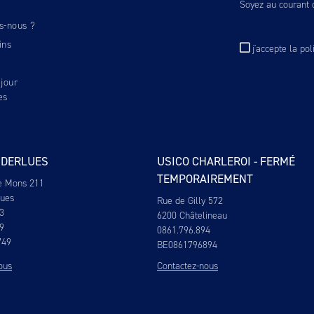
Soyez au courant d
s-nous ?
ins
j'accepte
la pol
jour
es
NDERLUES
USICO CHARLEROI - FERMÉ
TEMPORAIREMENT
e Mons 211
lues
Rue de Gilly 572
3
6200 Châtelineau
9
0861.796.894
749
BE0861796894
ous
Contactez-nous