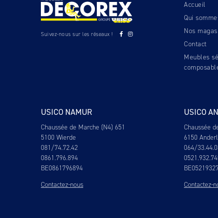
Accueil
Qui somme
Nos magas
Suivez-nous sur les réseaux !
Contact
Meubles sé
composabl
USICO NAMUR
USICO A
Chaussée de Marche (N4) 651
Chaussée d
5100 Wierde
6150 Ander
081/74.72.42
064/33.44.0
0861.796.894
0521.932.74
BE0861796894
BE0521932
Contactez-nous
Contactez-n