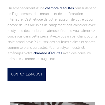
Un aménagement d’une
chambre d’adultes
réussi dépend
de l’agencement des meubles et de la décoration
intérieure. L’esthétique de votre fauteuil, de votre lit ou
encore de vos meubles de rangement doit coïncider avec
le style de décoration et l’atmosphère que vous aimeriez
concevoir dans cette pièce. Avez-vous un penchant pour le
style scandinave ? Utilisez des couleurs claires et sobres
comme le blanc ou pastel. Pour un style industriel,
aménagez votre
chambre d’adultes
avec des couleurs
primaires comme le rouge, etc.
CONTACTEZ-NOUS !