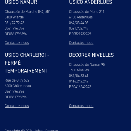
USICO NAMUR
USICO ANDERLUES
Chaussée de Marche (N4) 651
Chaussée de Mons 211
5100 Wierde
6150 Anderlues
081/74.72.42
064/33.44.03
0861.796.894
0521.932.749
BE0861796894
BE0521932749
Contactez-nous
Contactez-nous
USICO CHARLEROI -
DECOREX NIVELLES
FERMÉ
Chaussée de Namur 95
TEMPORAIREMENT
1400 Nivelles
067/84.33.41
Rue de Gilly 572
0416.242.242
6200 Châtelineau
BE0416242242
0861.796.894
BE0861796894
Contactez-nous
Contactez-nous
Copyright © 2026 Usico - Decorex.