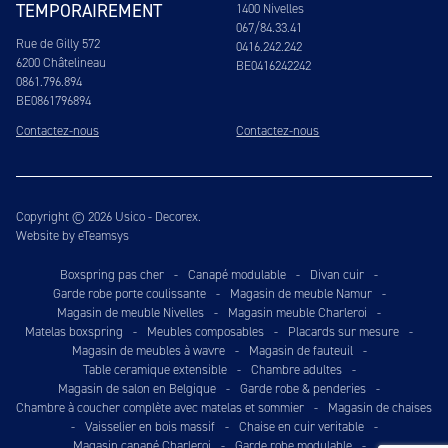
TEMPORAIREMENT
1400 Nivelles
067/84.33.41
Rue de Gilly 572
0416.242.242
6200 Châtelineau
BE0416242242
0861.796.894
BE0861796894
Contactez-nous
Contactez-nous
Copyright © 2026 Usico - Decorex.
Website by eTeamsys
Boxspring pas cher
-
Canapé modulable
-
Divan cuir
-
Garde robe porte coulissante
-
Magasin de meuble Namur
-
Magasin de meuble Nivelles
-
Magasin meuble Charleroi
-
Matelas boxspring
-
Meubles composables
-
Placards sur mesure
-
Magasin de meubles à wavre
-
Magasin de fauteuil
-
Table ceramique extensible
-
Chambre adultes
-
Magasin de salon en Belgique
-
Garde robe & penderies
-
Chambre à coucher complète avec matelas et sommier
-
Magasin de chaises
-
Vaisselier en bois massif
-
Chaise en cuir veritable
-
Magasin canapé Charleroi
-
Garde robe modulable
-