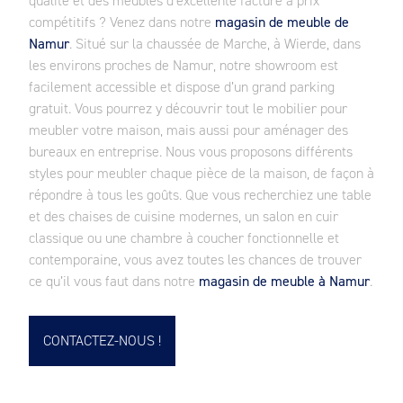
qualité et des meubles d’excellente facture à prix
compétitifs ? Venez dans notre
magasin de meuble de
Namur
. Situé sur la chaussée de Marche, à Wierde, dans
les environs proches de Namur, notre showroom est
facilement accessible et dispose d’un grand parking
gratuit. Vous pourrez y découvrir tout le mobilier pour
meubler votre maison, mais aussi pour aménager des
bureaux en entreprise. Nous vous proposons différents
styles pour meubler chaque pièce de la maison, de façon à
répondre à tous les goûts. Que vous recherchiez une table
et des chaises de cuisine modernes, un salon en cuir
classique ou une chambre à coucher fonctionnelle et
contemporaine, vous avez toutes les chances de trouver
ce qu’il vous faut dans notre
magasin de meuble à Namur
.
CONTACTEZ-NOUS !