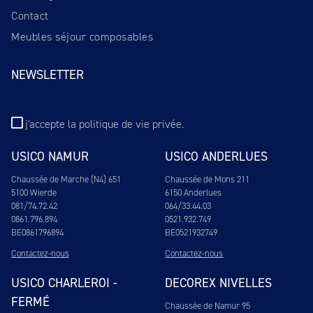
Contact
Meubles séjour composables
NEWSLETTER
j'accepte
la politique de vie privée
.
USICO NAMUR
USICO ANDERLUES
Chaussée de Marche (N4) 651
Chaussée de Mons 211
5100 Wierde
6150 Anderlues
081/74.72.42
064/33.44.03
0861.796.894
0521.932.749
BE0861796894
BE0521932749
Contactez-nous
Contactez-nous
USICO CHARLEROI -
DECOREX NIVELLES
FERMÉ
Chaussée de Namur 95