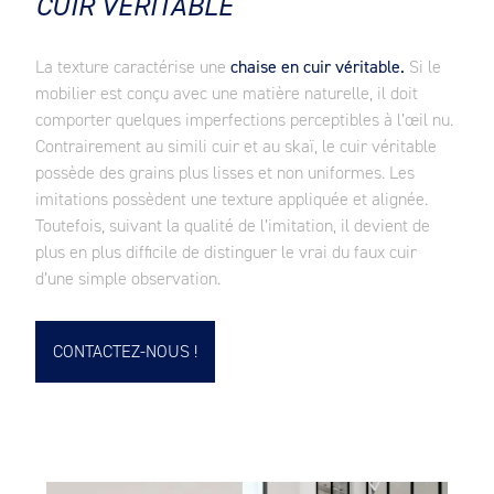
CUIR VÉRITABLE
La texture caractérise une
chaise en cuir véritable.
Si le
mobilier est conçu avec une matière naturelle, il doit
comporter quelques imperfections perceptibles à l’œil nu.
Contrairement au simili cuir et au skaï, le cuir véritable
possède des grains plus lisses et non uniformes. Les
imitations possèdent une texture appliquée et alignée.
Toutefois, suivant la qualité de l’imitation, il devient de
plus en plus difficile de distinguer le vrai du faux cuir
d’une simple observation.
CONTACTEZ-NOUS !