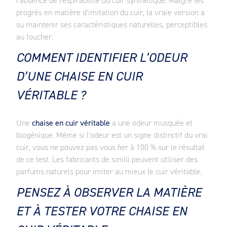
l’absence de respirabilité du cuir synthétique. Malgré les
progrès en matière d’imitation du cuir, la vraie version a
su maintenir ses caractéristiques naturelles, perceptibles
au toucher.
COMMENT IDENTIFIER L’ODEUR
D’UNE CHAISE EN CUIR
VÉRITABLE ?
Une
chaise en cuir véritable
a une odeur musquée et
biogénique. Même si l’odeur est un signe distinctif du vrai
cuir, vous ne pouvez pas vous fier à 100 % sur le résultat
de ce test. Les fabricants de simili peuvent utiliser des
parfums naturels pour imiter au mieux le cuir véritable.
PENSEZ À OBSERVER LA MATIÈRE
ET À TESTER VOTRE CHAISE EN