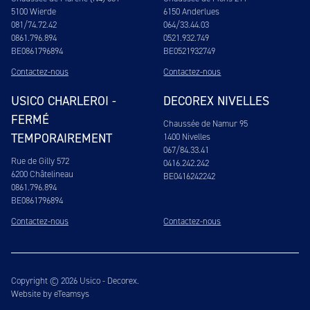
5100 Wierde
6150 Anderlues
081/74.72.42
064/33.44.03
0861.796.894
0521.932.749
BE0861796894
BE0521932749
Contactez-nous
Contactez-nous
USICO CHARLEROI -
DECOREX NIVELLES
FERMÉ
Chaussée de Namur 95
TEMPORAIREMENT
1400 Nivelles
067/84.33.41
Rue de Gilly 572
0416.242.242
6200 Châtelineau
BE0416242242
0861.796.894
BE0861796894
Contactez-nous
Contactez-nous
Copyright © 2026 Usico - Decorex.
Website by eTeamsys