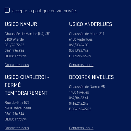
j'accepte
la politique de vie privée
.
USICO NAMUR
USICO ANDERLUES
Chaussée de Marche (N4) 651
Chaussée de Mons 211
5100 Wierde
6150 Anderlues
081/74.72.42
064/33.44.03
0861.796.894
0521.932.749
BE0861796894
BE0521932749
Contactez-nous
Contactez-nous
USICO CHARLEROI -
DECOREX NIVELLES
FERMÉ
Chaussée de Namur 95
TEMPORAIREMENT
1400 Nivelles
067/84.33.41
Rue de Gilly 572
0416.242.242
6200 Châtelineau
BE0416242242
0861.796.894
BE0861796894
Contactez-nous
Contactez-nous