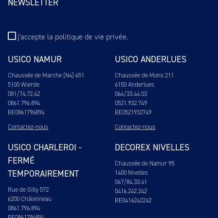
NEWSLETTER
j'accepte
la politique de vie privée
.
USICO NAMUR
USICO ANDERLUES
Chaussée de Marche (N4) 651
Chaussée de Mons 211
5100 Wierde
6150 Anderlues
081/74.72.42
064/33.44.03
0861.796.894
0521.932.749
BE0861796894
BE0521932749
Contactez-nous
Contactez-nous
USICO CHARLEROI -
DECOREX NIVELLES
FERMÉ
Chaussée de Namur 95
TEMPORAIREMENT
1400 Nivelles
067/84.33.41
Rue de Gilly 572
0416.242.242
6200 Châtelineau
BE0416242242
0861.796.894
BE0861796894