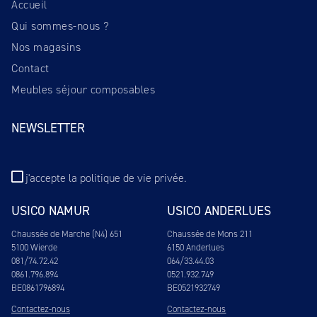
Accueil
Qui sommes-nous ?
Nos magasins
Contact
Meubles séjour composables
NEWSLETTER
j'accepte
la politique de vie privée
.
USICO NAMUR
USICO ANDERLUES
Chaussée de Marche (N4) 651
Chaussée de Mons 211
5100 Wierde
6150 Anderlues
081/74.72.42
064/33.44.03
0861.796.894
0521.932.749
BE0861796894
BE0521932749
Contactez-nous
Contactez-nous