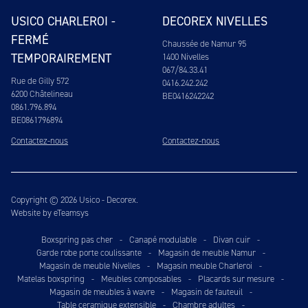
USICO CHARLEROI -
DECOREX NIVELLES
FERMÉ
Chaussée de Namur 95
TEMPORAIREMENT
1400 Nivelles
067/84.33.41
Rue de Gilly 572
0416.242.242
6200 Châtelineau
BE0416242242
0861.796.894
BE0861796894
Contactez-nous
Contactez-nous
Copyright © 2026 Usico - Decorex.
Website by eTeamsys
Boxspring pas cher
-
Canapé modulable
-
Divan cuir
-
Garde robe porte coulissante
-
Magasin de meuble Namur
-
Magasin de meuble Nivelles
-
Magasin meuble Charleroi
-
Matelas boxspring
-
Meubles composables
-
Placards sur mesure
-
Magasin de meubles à wavre
-
Magasin de fauteuil
-
Table ceramique extensible
-
Chambre adultes
-