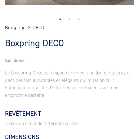
Boxspring
>
DECO
Boxpring DECO
Sur devis
Le boxspring Deco est disponible en version fixe et électrique,
dans des tissus durables et élégants ou imitation cuir.
Esthétique et facilité d’entretien se combinent avec une
ergonomie parfaite.
REVÊTEMENT
Tissus ou simili de différents coloris
DIMENSIONS