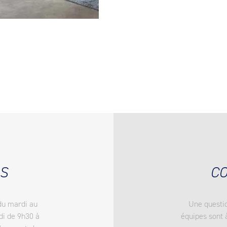
S
CO
du mardi au
Une questio
di de 9h30 à
équipes sont 