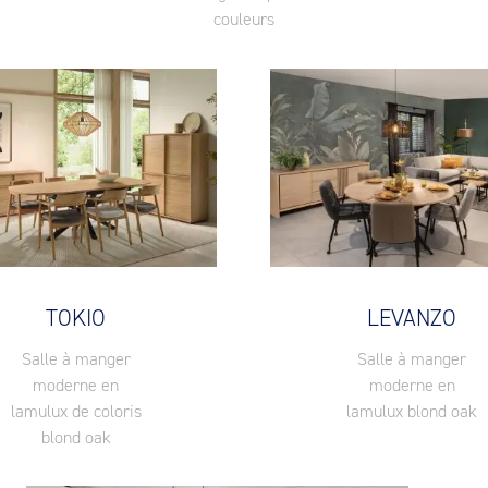
couleurs
TOKIO
LEVANZO
Salle à manger
Salle à manger
moderne en
moderne en
lamulux de coloris
lamulux blond oak
blond oak