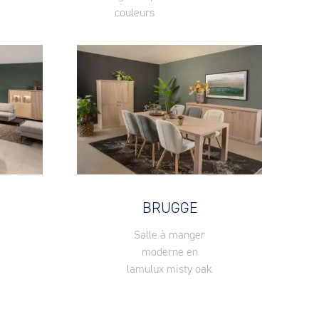
couleurs
BRUGGE
Salle à manger
moderne en
lamulux misty oak