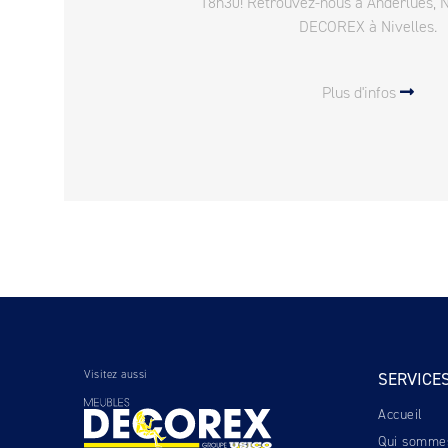
18h30! Retrouvez-nous à Anderlues, 
DECOREX à Nivelles.
Plus d'infos
Visitez aussi
SERVICE
Accueil
Qui somme