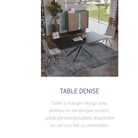
TABLE DENISE
Table à manger design avec
plateau en céramique ou bois,
pieds personnalisables, disponible
en version fixe ou extensible.