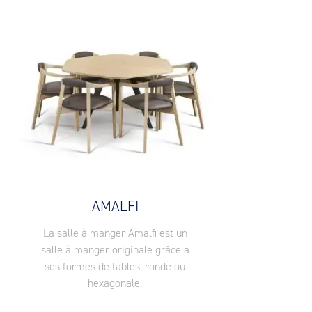
AMALFI
La salle à manger Amalfi est un
salle à manger originale grâce a
ses formes de tables, ronde ou
hexagonale.