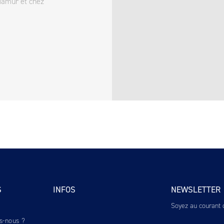
Namur et chez
S
INFOS
NEWSLETTER
Soyez au courant d
s-nous ?