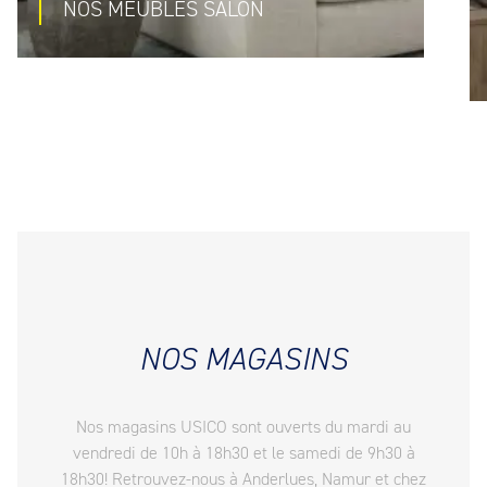
NOS MEUBLES SALON
NOS MAGASINS
Nos magasins USICO sont ouverts du mardi au
vendredi de 10h à 18h30 et le samedi de 9h30 à
18h30! Retrouvez-nous à Anderlues, Namur et chez