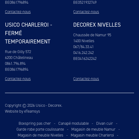
BE0861796894
BE0521932749
Contactez-nous
Contactez-nous
USICO CHARLEROI -
DECOREX NIVELLES
FERMÉ
Chaussée de Namur 95
TEMPORAIREMENT
1400 Nivelles
067/84.33.41
Rue de Gilly 572
0416.242.242
6200 Châtelineau
BE0416242242
0861.796.894
BE0861796894
Contactez-nous
Contactez-nous
Copyright © 2026 Usico - Decorex.
Website by eTeamsys
Boxspring pas cher
-
Canapé modulable
-
Divan cuir
-
Garde robe porte coulissante
-
Magasin de meuble Namur
-
Magasin de meuble Nivelles
-
Magasin meuble Charleroi
-