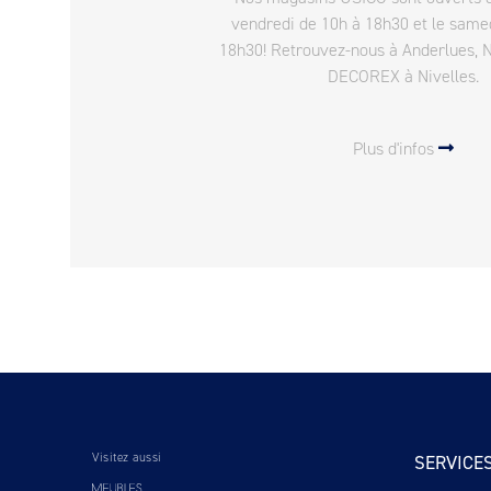
vendredi de 10h à 18h30 et le same
18h30! Retrouvez-nous à Anderlues, 
DECOREX à Nivelles.
Plus d'infos
Visitez aussi
SERVICE