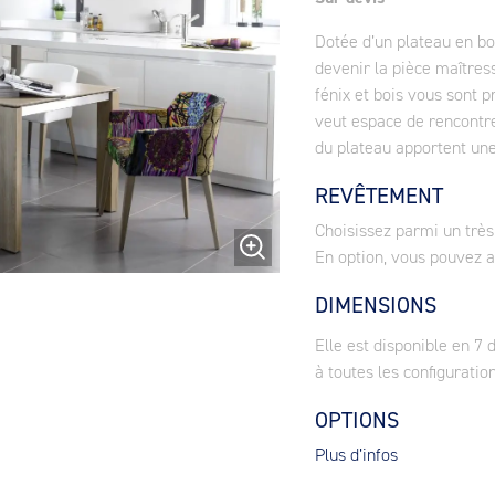
Dotée d’un plateau en bo
devenir la pièce maîtress
fénix et bois vous sont 
veut espace de rencontre
du plateau apportent une
REVÊTEMENT
Choisissez parmi un trè
En option, vous pouvez a
DIMENSIONS
Elle est disponible en 7
à toutes les configuration
OPTIONS
Plus d’infos