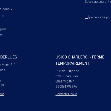
Soyez au courant d
s-nous ?
ins
j'accepte
la pol
jour
es
NDERLUES
USICO CHARLEROI - FERMÉ
TEMPORAIREMENT
e Mons 211
lues
Rue de Gilly 572
3
6200 Châtelineau
9
0861.796.894
749
BE0861796894
ous
Contactez-nous