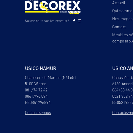
Accueil
Qui somme
Nos magas
Suivez-nous sur les réseaux !
Contact
Meubles sé
composabl
USICO NAMUR
USICO A
Chaussée de Marche (N4) 651
Chaussée d
5100 Wierde
6150 Ander
081/74.72.42
064/33.44.0
0861.796.894
0521.932.74
BE0861796894
BE0521932
Contactez-nous
Contactez-n