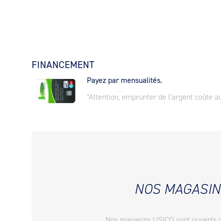
FINANCEMENT
Payez par mensualités.
"Attention, emprunter de l’argent coûte au
NOS MAGASIN
Nos magasins USICO sont ouverts 