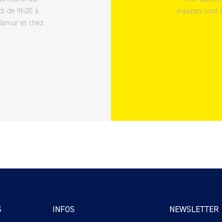
di de 9h30 à
équipes sont 
Namur et chez
S
INFOS
NEWSLETTER