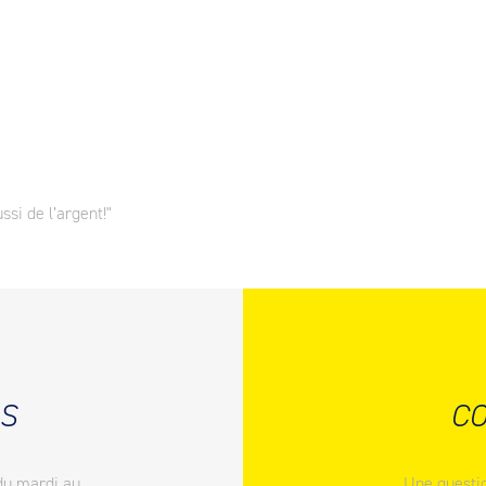
ssi de l’argent!"
S
CO
du mardi au
Une questio