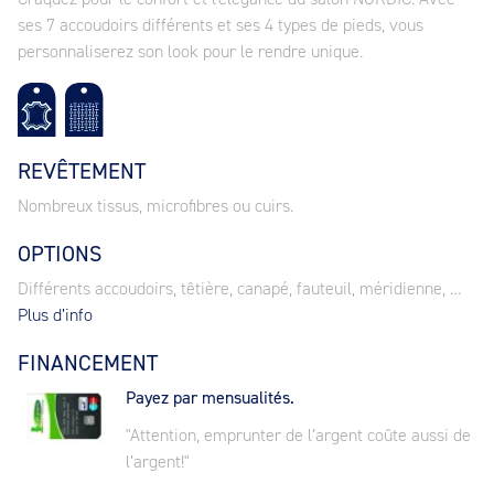
ses 7 accoudoirs différents et ses 4 types de pieds, vous
personnaliserez son look pour le rendre unique.
REVÊTEMENT
Nombreux tissus, microfibres ou cuirs.
OPTIONS
Différents accoudoirs, têtière, canapé, fauteuil, méridienne, …
Plus d’info
FINANCEMENT
Payez par mensualités.
"Attention, emprunter de l’argent coûte aussi de
l’argent!"