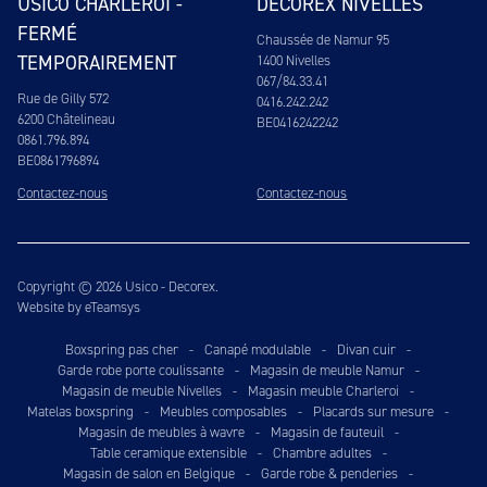
USICO CHARLEROI -
DECOREX NIVELLES
FERMÉ
Chaussée de Namur 95
TEMPORAIREMENT
1400 Nivelles
067/84.33.41
Rue de Gilly 572
0416.242.242
6200 Châtelineau
BE0416242242
0861.796.894
BE0861796894
Contactez-nous
Contactez-nous
Copyright © 2026 Usico - Decorex.
Website by eTeamsys
Boxspring pas cher
-
Canapé modulable
-
Divan cuir
-
Garde robe porte coulissante
-
Magasin de meuble Namur
-
Magasin de meuble Nivelles
-
Magasin meuble Charleroi
-
Matelas boxspring
-
Meubles composables
-
Placards sur mesure
-
Magasin de meubles à wavre
-
Magasin de fauteuil
-
Table ceramique extensible
-
Chambre adultes
-
Magasin de salon en Belgique
-
Garde robe & penderies
-