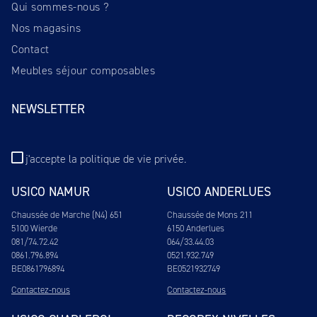
Qui sommes-nous ?
Nos magasins
Contact
Meubles séjour composables
NEWSLETTER
j'accepte
la politique de vie privée
.
USICO NAMUR
USICO ANDERLUES
Chaussée de Marche (N4) 651
Chaussée de Mons 211
5100 Wierde
6150 Anderlues
081/74.72.42
064/33.44.03
0861.796.894
0521.932.749
BE0861796894
BE0521932749
Contactez-nous
Contactez-nous