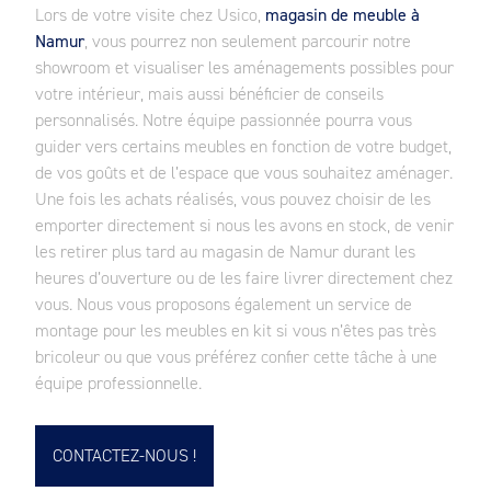
Lors de votre visite chez Usico,
magasin de meuble à
Namur
, vous pourrez non seulement parcourir notre
showroom et visualiser les aménagements possibles pour
votre intérieur, mais aussi bénéficier de conseils
personnalisés. Notre équipe passionnée pourra vous
guider vers certains meubles en fonction de votre budget,
de vos goûts et de l’espace que vous souhaitez aménager.
Une fois les achats réalisés, vous pouvez choisir de les
emporter directement si nous les avons en stock, de venir
les retirer plus tard au magasin de Namur durant les
heures d’ouverture ou de les faire livrer directement chez
vous. Nous vous proposons également un service de
montage pour les meubles en kit si vous n’êtes pas très
bricoleur ou que vous préférez confier cette tâche à une
équipe professionnelle.
CONTACTEZ-NOUS !