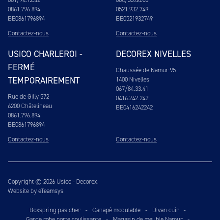
0861.796.894
0521.932.749
BE0861796894
BE0521932749
Contactez-nous
Contactez-nous
USICO CHARLEROI -
DECOREX NIVELLES
FERMÉ
Chaussée de Namur 95
TEMPORAIREMENT
1400 Nivelles
067/84.33.41
Rue de Gilly 572
0416.242.242
6200 Châtelineau
BE0416242242
0861.796.894
BE0861796894
Contactez-nous
Contactez-nous
Copyright © 2026 Usico - Decorex.
Website by eTeamsys
Boxspring pas cher
-
Canapé modulable
-
Divan cuir
-
Garde robe porte coulissante
-
Magasin de meuble Namur
-