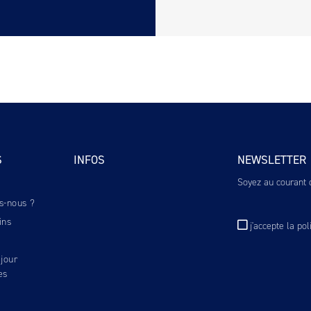
S
INFOS
NEWSLETTER
Soyez au courant d
s-nous ?
ins
j'accepte
la pol
jour
es