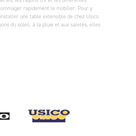
péries, les rayons UV et les différentes
ommager rapidement le mobilier. Pour y
nstaller une table extensible de chez Usico.
s du soleil, à la pluie et aux saletés, elles