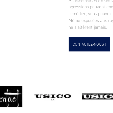
À l’extérieur, les intem
agressions peuvent end
remédier, vous pouvez i
Même exposées aux rayon
ne s’altèrent jamais.
CONTACTEZ-NOUS !