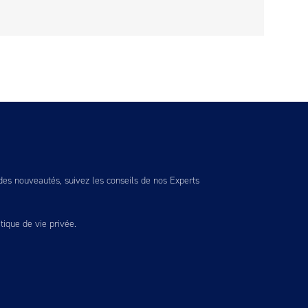
es nouveautés, suivez les conseils de nos Experts
itique de vie privée
.