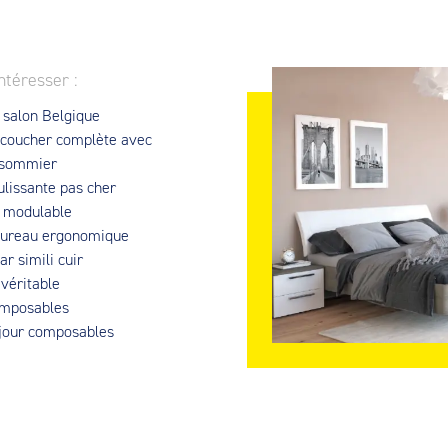
ntéresser :
 salon Belgique
coucher complète avec
 sommier
lissante pas cher
 modulable
bureau ergonomique
ar simili cuir
 véritable
omposables
jour composables