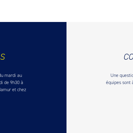
S
CO
du mardi au
Une questio
di de 9h30 à
équipes sont 
Namur et chez