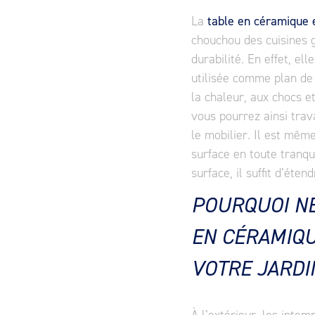
La
table en céramique 
chouchou des cuisines g
durabilité. En effet, el
utilisée comme plan de
la chaleur, aux chocs e
vous pourrez ainsi trav
le mobilier. Il est mê
surface en toute tranqu
surface, il suffit d’étend
POURQUOI NE
EN CÉRAMIQU
VOTRE JARDI