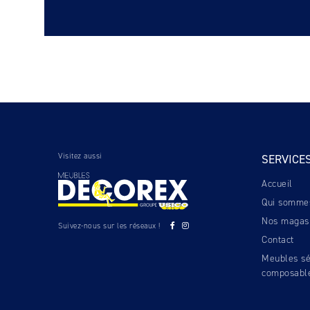
Visitez aussi
SERVICE
Accueil
Qui somme
Nos magas
Suivez-nous sur les réseaux !
Contact
Meubles sé
composabl