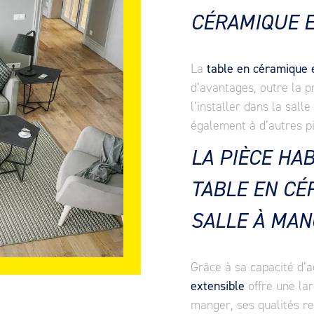
CÉRAMIQUE E
La
table en céramique 
d’avantages, outre la p
l’installer dans la sal
également à d’autres pi
LA PIÈCE HA
TABLE EN CÉ
SALLE À MAN
Grâce à sa capacité d’
extensible
offre une lar
manger, ses qualités re