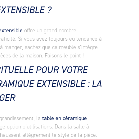
XTENSIBLE ?
extensible
offre un grand nombre
raticité. Si vous avez toujours eu tendance à
le à manger, sachez que ce meuble s’intègre
èces de la maison. Faisons le point !
BITUELLE POUR VOTRE
RAMIQUE EXTENSIBLE : LA
GER
agrandissement, la
table en céramique
ge option d’utilisations. Dans la salle à
haussent allègrement le style de la pièce.