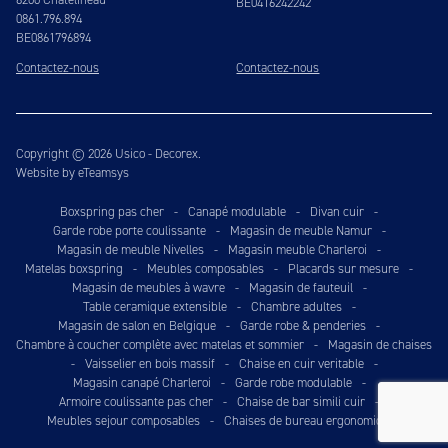
BE0416242242
0861.796.894
BE0861796894
Contactez-nous
Contactez-nous
Copyright © 2026 Usico - Decorex.
Website by eTeamsys
Boxspring pas cher
-
Canapé modulable
-
Divan cuir
-
Garde robe porte coulissante
-
Magasin de meuble Namur
-
Magasin de meuble Nivelles
-
Magasin meuble Charleroi
-
Matelas boxspring
-
Meubles composables
-
Placards sur mesure
-
Magasin de meubles à wavre
-
Magasin de fauteuil
-
Table ceramique extensible
-
Chambre adultes
-
Magasin de salon en Belgique
-
Garde robe & penderies
-
Chambre à coucher complète avec matelas et sommier
-
Magasin de chaises
-
Vaisselier en bois massif
-
Chaise en cuir veritable
-
Magasin canapé Charleroi
-
Garde robe modulable
-
Armoire coulissante pas cher
-
Chaise de bar simili cuir
-
Meubles sejour composables
-
Chaises de bureau ergonomiques