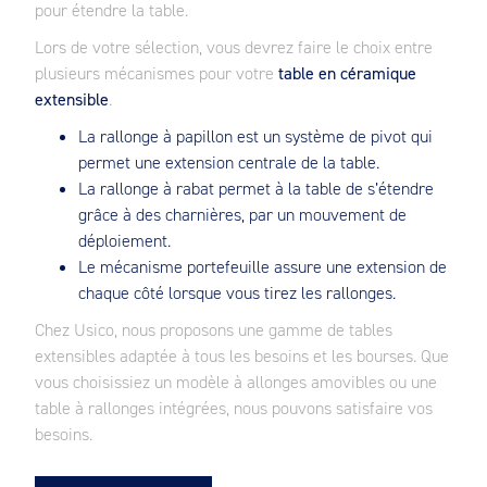
pour étendre la table.
Lors de votre sélection, vous devrez faire le choix entre
plusieurs mécanismes pour votre
table en céramique
extensible
.
La rallonge à papillon est un système de pivot qui
permet une extension centrale de la table.
La rallonge à rabat permet à la table de s’étendre
grâce à des charnières, par un mouvement de
déploiement.
Le mécanisme portefeuille assure une extension de
chaque côté lorsque vous tirez les rallonges.
Chez Usico, nous proposons une gamme de tables
extensibles adaptée à tous les besoins et les bourses. Que
vous choisissiez un modèle à allonges amovibles ou une
table à rallonges intégrées, nous pouvons satisfaire vos
besoins.