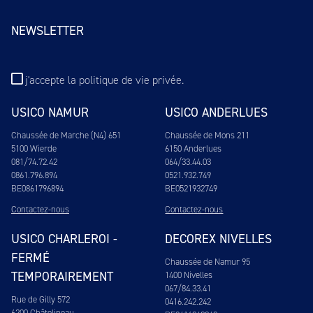
NEWSLETTER
j'accepte
la politique de vie privée
.
USICO NAMUR
USICO ANDERLUES
Chaussée de Marche (N4) 651
Chaussée de Mons 211
5100 Wierde
6150 Anderlues
081/74.72.42
064/33.44.03
0861.796.894
0521.932.749
BE0861796894
BE0521932749
Contactez-nous
Contactez-nous
USICO CHARLEROI -
DECOREX NIVELLES
FERMÉ
Chaussée de Namur 95
TEMPORAIREMENT
1400 Nivelles
067/84.33.41
Rue de Gilly 572
0416.242.242
6200 Châtelineau