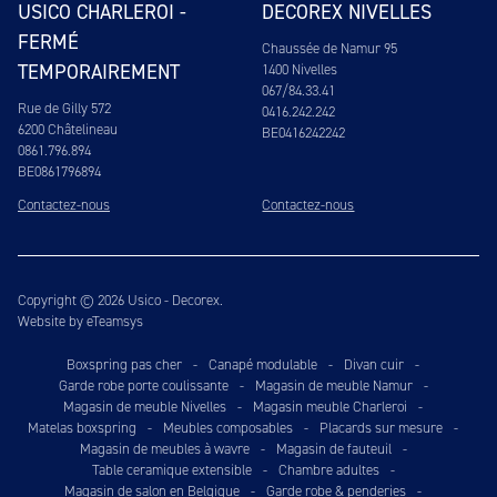
USICO CHARLEROI -
DECOREX NIVELLES
FERMÉ
Chaussée de Namur 95
TEMPORAIREMENT
1400 Nivelles
067/84.33.41
Rue de Gilly 572
0416.242.242
6200 Châtelineau
BE0416242242
0861.796.894
BE0861796894
Contactez-nous
Contactez-nous
Copyright © 2026 Usico - Decorex.
Website by eTeamsys
Boxspring pas cher
-
Canapé modulable
-
Divan cuir
-
Garde robe porte coulissante
-
Magasin de meuble Namur
-
Magasin de meuble Nivelles
-
Magasin meuble Charleroi
-
Matelas boxspring
-
Meubles composables
-
Placards sur mesure
-
Magasin de meubles à wavre
-
Magasin de fauteuil
-
Table ceramique extensible
-
Chambre adultes
-
Magasin de salon en Belgique
-
Garde robe & penderies
-