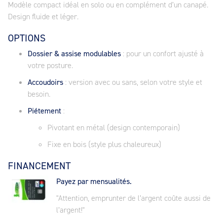
Modèle compact idéal en solo ou en complément d’un canapé.
Design fluide et léger.
OPTIONS
Dossier & assise modulables
: pour un confort ajusté à
votre posture.
Accoudoirs
: version avec ou sans, selon votre style et
besoin.
Piétement
:
Pivotant en métal (design contemporain)
Fixe en bois (style plus chaleureux)
FINANCEMENT
Payez par mensualités.
"Attention, emprunter de l’argent coûte aussi de
l’argent!"