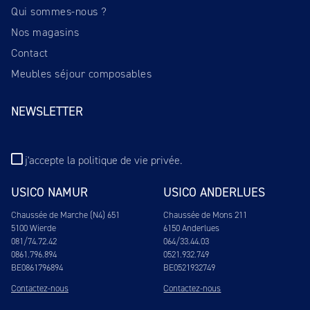
Qui sommes-nous ?
Nos magasins
Contact
Meubles séjour composables
NEWSLETTER
j'accepte
la politique de vie privée
.
USICO NAMUR
USICO ANDERLUES
Chaussée de Marche (N4) 651
Chaussée de Mons 211
5100 Wierde
6150 Anderlues
081/74.72.42
064/33.44.03
0861.796.894
0521.932.749
BE0861796894
BE0521932749
Contactez-nous
Contactez-nous