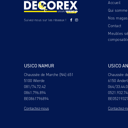
Accueil
Qui somme
Nos magas
Suivez-nous sur les réseaux !
Contact
Meubles sé
composabl
USICO NAMUR
USICO A
Chaussée de Marche (N4) 651
Chaussée d
5100 Wierde
6150 Ander
081/74.72.42
064/33.44.0
0861.796.894
0521.932.74
BE0861796894
BE0521932
Contactez-nous
Contactez-n