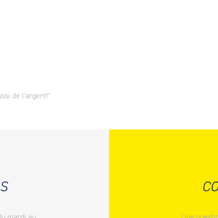
ssi de l’argent!"
S
CO
du mardi au
Une questio