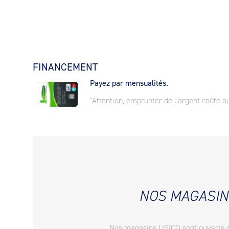
FINANCEMENT
Payez par mensualités.
"Attention, emprunter de l’argent coûte au
NOS MAGASIN
Nos magasins USICO sont ouverts 