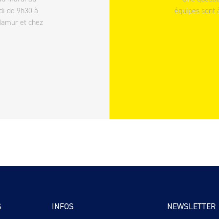
di de 9h30 à
équipes sont 
Namur et chez
S
INFOS
NEWSLETTER