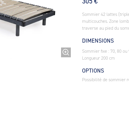
305 €
Sommier 42 lattes (triple
multicouches. Zone lomba
traverse au pied du som
DIMENSIONS
Sommier fixe : 70, 80 ou
Longueur 200 cm
OPTIONS
Possibilité de sommier 