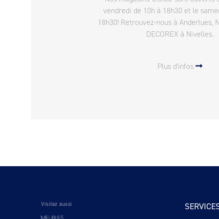
vendredi de 10h à 18h30 et le same
18h30! Retrouvez-nous à Anderlues, 
DECOREX à Nivelles.
Plus d'infos
Visitez aussi
SERVICE