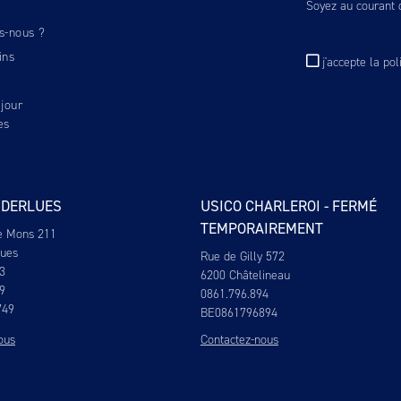
Soyez au courant d
s-nous ?
ins
j'accepte
la pol
jour
es
NDERLUES
USICO CHARLEROI - FERMÉ
TEMPORAIREMENT
e Mons 211
lues
Rue de Gilly 572
3
6200 Châtelineau
9
0861.796.894
749
BE0861796894
ous
Contactez-nous