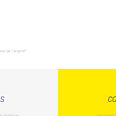
ssi de l’argent!"
S
CO
du mardi au
Une questio