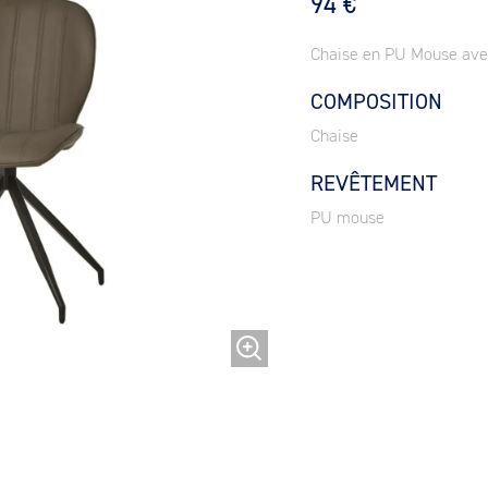
94 €
Chaise en PU Mouse avec
COMPOSITION
Chaise
REVÊTEMENT
PU mouse