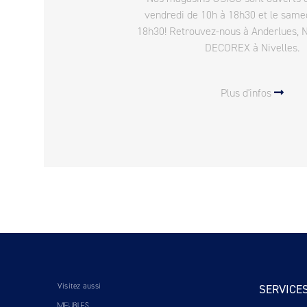
vendredi de 10h à 18h30 et le same
18h30! Retrouvez-nous à Anderlues, 
DECOREX à Nivelles.
Plus d'infos
Visitez aussi
SERVICE