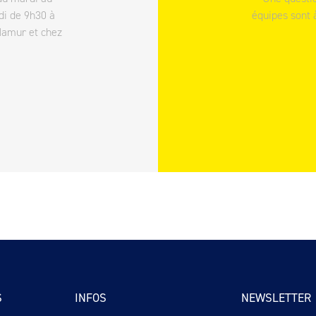
di de 9h30 à
équipes sont 
Namur et chez
S
INFOS
NEWSLETTER