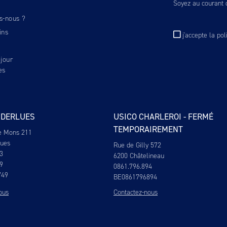
Soyez au courant d
s-nous ?
ins
j'accepte
la pol
jour
es
NDERLUES
USICO CHARLEROI - FERMÉ
TEMPORAIREMENT
e Mons 211
lues
Rue de Gilly 572
3
6200 Châtelineau
9
0861.796.894
749
BE0861796894
ous
Contactez-nous