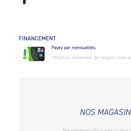
FINANCEMENT
Payez par mensualités.
"Attention, emprunter de l’argent coûte au
NOS MAGASIN
Nos magasins USICO sont ouverts 