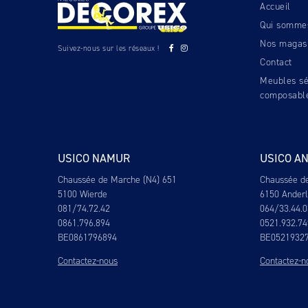
Accueil
Qui somme
Nos magas
Suivez-nous sur les réseaux !
Contact
Meubles sé
composabl
USICO NAMUR
USICO A
Chaussée de Marche (N4) 651
Chaussée d
5100 Wierde
6150 Ander
081/74.72.42
064/33.44.0
0861.796.894
0521.932.74
BE0861796894
BE0521932
Contactez-nous
Contactez-n