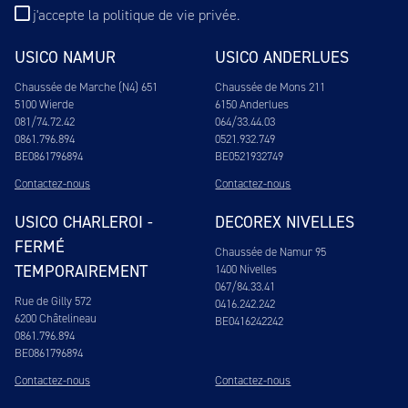
j'accepte
la politique de vie privée
.
USICO NAMUR
USICO ANDERLUES
Chaussée de Marche (N4) 651
Chaussée de Mons 211
5100 Wierde
6150 Anderlues
081/74.72.42
064/33.44.03
0861.796.894
0521.932.749
BE0861796894
BE0521932749
Contactez-nous
Contactez-nous
USICO CHARLEROI -
DECOREX NIVELLES
FERMÉ
Chaussée de Namur 95
TEMPORAIREMENT
1400 Nivelles
067/84.33.41
Rue de Gilly 572
0416.242.242
6200 Châtelineau
BE0416242242
0861.796.894
BE0861796894
Contactez-nous
Contactez-nous