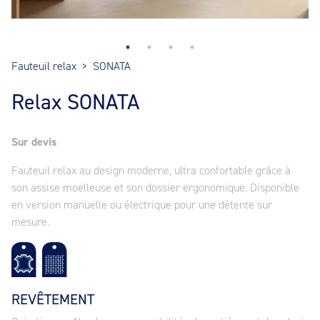
Fauteuil relax
>
SONATA
Relax SONATA
Sur devis
Fauteuil relax au design moderne, ultra confortable grâce à
son assise moelleuse et son dossier ergonomique. Disponible
en version manuelle ou électrique pour une détente sur
mesure.
REVÊTEMENT