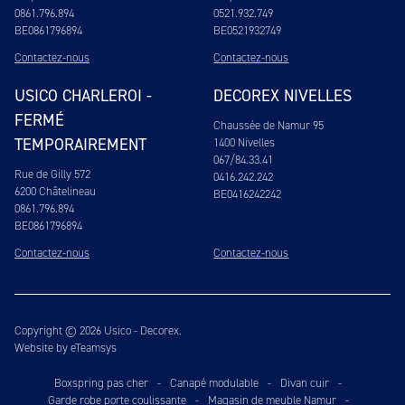
0861.796.894
0521.932.749
BE0861796894
BE0521932749
Contactez-nous
Contactez-nous
USICO CHARLEROI -
DECOREX NIVELLES
FERMÉ
Chaussée de Namur 95
TEMPORAIREMENT
1400 Nivelles
067/84.33.41
Rue de Gilly 572
0416.242.242
6200 Châtelineau
BE0416242242
0861.796.894
BE0861796894
Contactez-nous
Contactez-nous
Copyright © 2026 Usico - Decorex.
Website by eTeamsys
Boxspring pas cher
-
Canapé modulable
-
Divan cuir
-
Garde robe porte coulissante
-
Magasin de meuble Namur
-