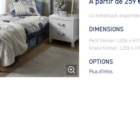
À partir de 259 
Lit métallique disponible
DIMENSIONS
Petit format : L206 x H1
Grand format : L206 x H
OPTIONS
Plus d’infos