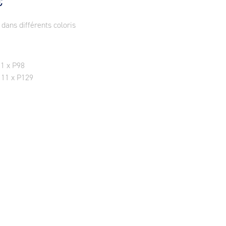
€
 dans différents coloris
11 x P98
111 x P129