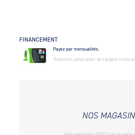
FINANCEMENT
Payez par mensualités.
"Attention, emprunter de l’argent coûte au
NOS MAGASIN
Nos magasins USICO sont ouverts 