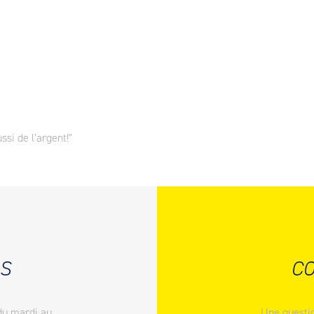
ssi de l’argent!"
S
CO
du mardi au
Une questio