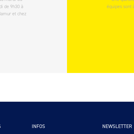
di de 9h30 à
équipes sont 
Namur et chez
S
INFOS
NEWSLETTER