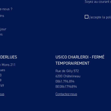
Soyez au courant d
s-nous ?
ins
j'accepte
la pol
jour
es
NDERLUES
USICO CHARLEROI - FERMÉ
TEMPORAIREMENT
e Mons 211
lues
Rue de Gilly 572
3
6200 Châtelineau
9
0861.796.894
749
BE0861796894
ous
Contactez-nous