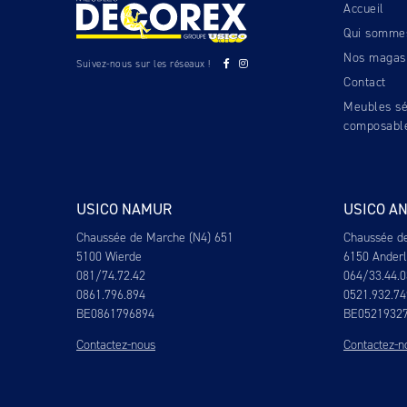
Accueil
Qui somme
Nos magas
Suivez-nous sur les réseaux !
Contact
Meubles sé
composabl
USICO NAMUR
USICO A
Chaussée de Marche (N4) 651
Chaussée d
5100 Wierde
6150 Ander
081/74.72.42
064/33.44.0
0861.796.894
0521.932.74
BE0861796894
BE0521932
Contactez-nous
Contactez-n