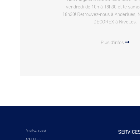
vendredi de 10h à 18h30 et le same
18h30! Retrouvez-nous à Anderlues, 
DECOREX à Nivelles.
Plus d'infos
Visitez aussi
SERVICE