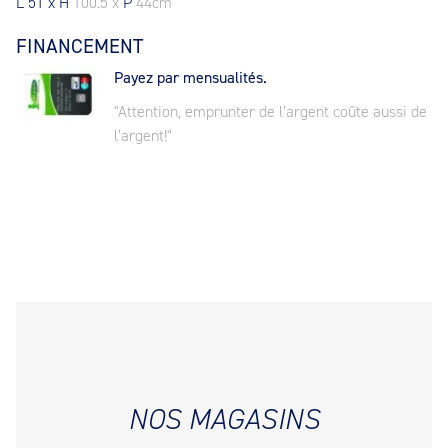
L
51 x H
100.5 x
P
44cm
FINANCEMENT
Payez par mensualités.
"Attention, emprunter de l’argent coûte aussi de
l’argent!"
NOS MAGASINS