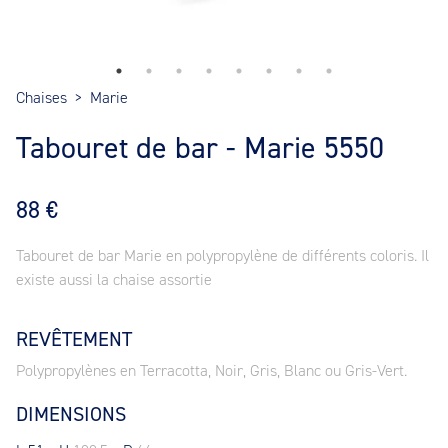
Chaises
>
Marie
Tabouret de bar - Marie 5550
88 €
Tabouret de bar Marie en polypropylène de différents coloris. Il
existe aussi la chaise assortie
REVÊTEMENT
Polypropylènes en Terracotta, Noir, Gris, Blanc ou Gris-Vert.
DIMENSIONS