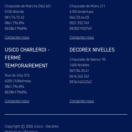
Chaussée de Marche (N4) 651
Chaussée de Mons 211
5100 Wierde
6150 Anderlues
081/74.72.42
064/33.44.03
0861.796.894
0521.932.749
BE0861796894
BE0521932749
Contactez-nous
Contactez-nous
USICO CHARLEROI -
DECOREX NIVELLES
FERMÉ
Chaussée de Namur 95
TEMPORAIREMENT
1400 Nivelles
067/84.33.41
Rue de Gilly 572
0416.242.242
6200 Châtelineau
BE0416242242
0861.796.894
BE0861796894
Contactez-nous
Contactez-nous
Copyright © 2026 Usico - Decorex.
Website by eTeamsys