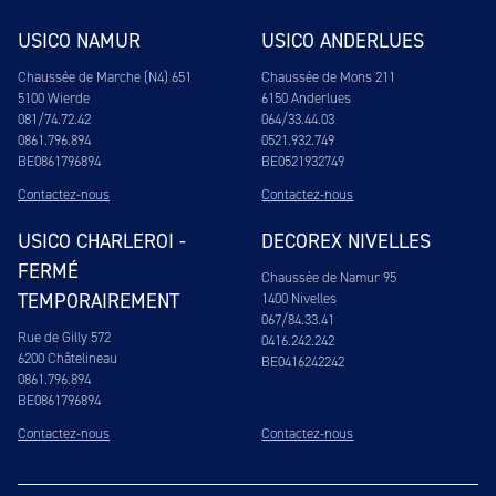
USICO NAMUR
USICO ANDERLUES
Chaussée de Marche (N4) 651
Chaussée de Mons 211
5100 Wierde
6150 Anderlues
081/74.72.42
064/33.44.03
0861.796.894
0521.932.749
BE0861796894
BE0521932749
Contactez-nous
Contactez-nous
USICO CHARLEROI -
DECOREX NIVELLES
FERMÉ
Chaussée de Namur 95
TEMPORAIREMENT
1400 Nivelles
067/84.33.41
Rue de Gilly 572
0416.242.242
6200 Châtelineau
BE0416242242
0861.796.894
BE0861796894
Contactez-nous
Contactez-nous