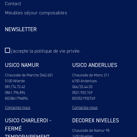
Contact
Meubles séjour composables
NEWSLETTER
j'accepte
la politique de vie privée
.
USICO NAMUR
USICO ANDERLUES
Chaussée de Marche (N4) 651
Chaussée de Mons 211
5100 Wierde
6150 Anderlues
081/74.72.42
064/33.44.03
0861.796.894
0521.932.749
BE0861796894
BE0521932749
Contactez-nous
Contactez-nous
USICO CHARLEROI -
DECOREX NIVELLES
FERMÉ
Chaussée de Namur 95
1400 Nivelles