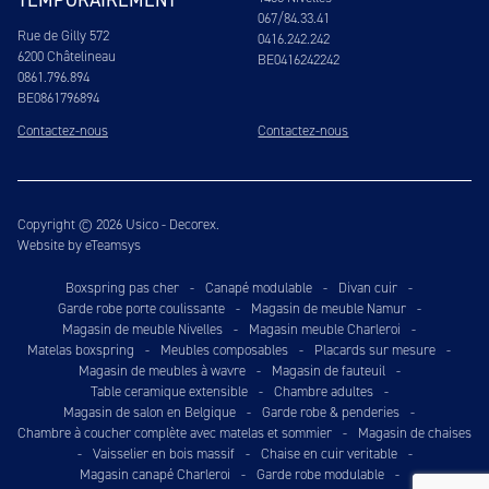
TEMPORAIREMENT
067/84.33.41
Rue de Gilly 572
0416.242.242
6200 Châtelineau
BE0416242242
0861.796.894
BE0861796894
Contactez-nous
Contactez-nous
Copyright © 2026 Usico - Decorex.
Website by eTeamsys
Boxspring pas cher
-
Canapé modulable
-
Divan cuir
-
Garde robe porte coulissante
-
Magasin de meuble Namur
-
Magasin de meuble Nivelles
-
Magasin meuble Charleroi
-
Matelas boxspring
-
Meubles composables
-
Placards sur mesure
-
Magasin de meubles à wavre
-
Magasin de fauteuil
-
Table ceramique extensible
-
Chambre adultes
-
Magasin de salon en Belgique
-
Garde robe & penderies
-
Chambre à coucher complète avec matelas et sommier
-
Magasin de chaises
-
Vaisselier en bois massif
-
Chaise en cuir veritable
-
Magasin canapé Charleroi
-
Garde robe modulable
-