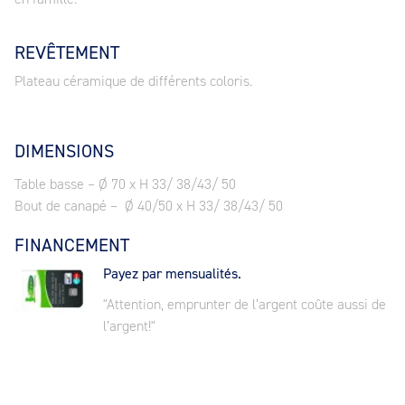
REVÊTEMENT
Plateau céramique de différents coloris.
DIMENSIONS
Table basse – Ø 70 x H 33/ 38/43/ 50
Bout de canapé – Ø 40/50 x H 33/ 38/43/ 50
FINANCEMENT
Payez par mensualités.
"Attention, emprunter de l’argent coûte aussi de
l’argent!"