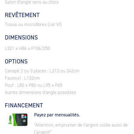
Salon d’angle sens au choix
REVÊTEMENT
Tissus ou microfibres (cat VI)
DIMENSIONS
L321 x H86 x P106/250
OPTIONS
Canapé 2 ou 3 places : L212 ou 242cm
Fauteuil : L132cm
Pouf : L80 x P80 ou L95 x P65
Autres dimensions d’angle possibles
FINANCEMENT
Payez par mensualités.
"Attention, emprunter de l’argent coûte aussi de
l’argent!"