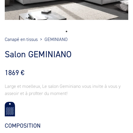
Canapé en tissus
>
GEMINIANO
Salon GEMINIANO
1869 €
Large et moelleux, Le salon Geminiano vous invite à vous y
asseoir et à profiter du moment!
COMPOSITION