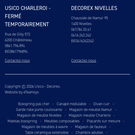
USICO CHARLEROI -
DECOREX NIVELLES
FERMÉ
Chaussée de Namur 95
TEMPORAIREMENT
1400 Nivelles
067/84.33.41
Rue de Gilly 572
0416.242.242
6200 Châtelineau
BE0416242242
0861.796.894
BE0861796894
Contactez-nous
Contactez-nous
Copyright © 2026 Usico - Decorex.
Website by eTeamsys
Boxspring pas cher
-
Canapé modulable
-
Divan cuir
-
Garde robe porte coulissante
-
Magasin de meuble Namur
-
Magasin de meuble Nivelles
-
Magasin meuble Charleroi
-
Matelas boxspring
-
Meubles composables
-
Placards sur mesure
-
Magasin de meubles à wavre
-
Magasin de fauteuil
-
Table ceramique extensible
-
Chambre adultes
-