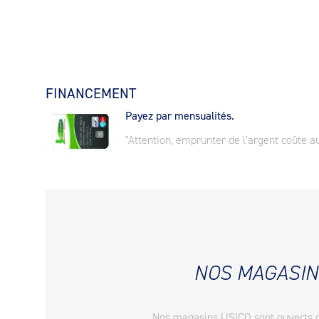
FINANCEMENT
Payez par mensualités.
"Attention, emprunter de l’argent coûte au
NOS MAGASIN
Nos magasins USICO sont ouverts 