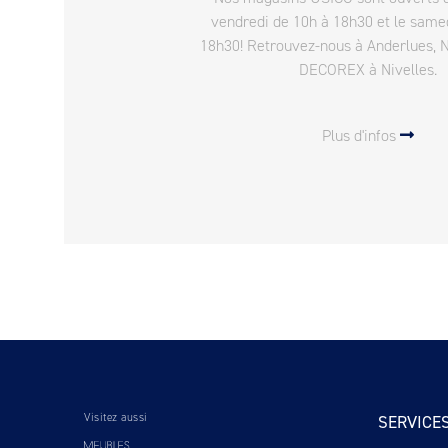
vendredi de 10h à 18h30 et le same
18h30! Retrouvez-nous à Anderlues, 
DECOREX à Nivelles.
Plus d'infos
Visitez aussi
SERVICE