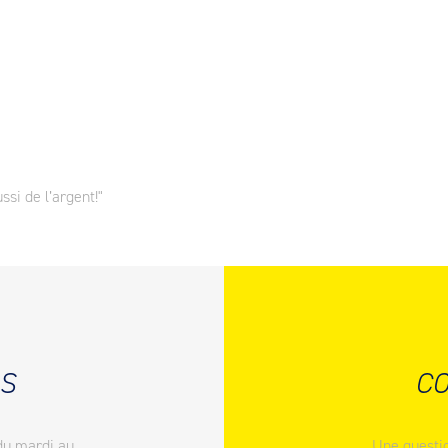
ssi de l’argent!"
S
CO
du mardi au
Une questio