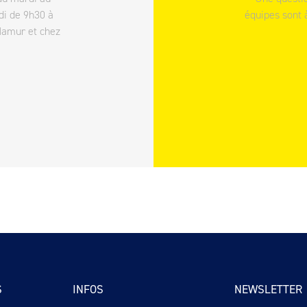
di de 9h30 à
équipes sont 
Namur et chez
S
INFOS
NEWSLETTER