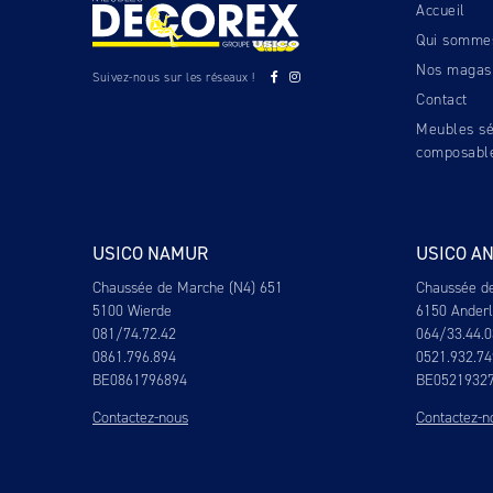
Accueil
Qui somme
Nos magas
Suivez-nous sur les réseaux !
Contact
Meubles sé
composabl
USICO NAMUR
USICO A
Chaussée de Marche (N4) 651
Chaussée d
5100 Wierde
6150 Ander
081/74.72.42
064/33.44.0
0861.796.894
0521.932.74
BE0861796894
BE0521932
Contactez-nous
Contactez-n