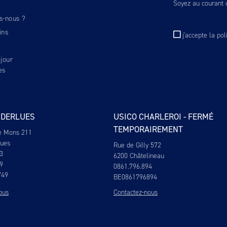
Soyez au courant d
s-nous ?
ins
j'accepte
la pol
jour
es
NDERLUES
USICO CHARLEROI - FERMÉ
TEMPORAIREMENT
e Mons 211
lues
Rue de Gilly 572
3
6200 Châtelineau
9
0861.796.894
749
BE0861796894
ous
Contactez-nous