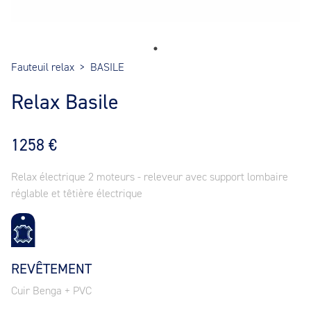
Fauteuil relax
>
BASILE
Relax Basile
1258 €
Relax électrique 2 moteurs - releveur avec support lombaire
réglable et têtière électrique
REVÊTEMENT
Cuir Benga + PVC