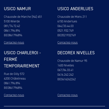
USICO NAMUR
USICO ANDERLUES
Chaussée de Marche (N4) 651
Chaussée de Mons 211
5100 Wierde
6150 Anderlues
081/74.72.42
064/33.44.03
0861.796.894
0521.932.749
BE0861796894
BE0521932749
Contactez-nous
Contactez-nous
USICO CHARLEROI -
DECOREX NIVELLES
FERMÉ
Chaussée de Namur 95
TEMPORAIREMENT
1400 Nivelles
067/84.33.41
Rue de Gilly 572
0416.242.242
6200 Châtelineau
BE0416242242
0861.796.894
BE0861796894
Contactez-nous
Contactez-nous