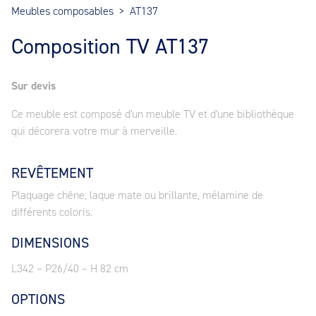
Meubles composables
>
AT137
Composition TV AT137
Sur devis
Ce meuble est composé d'un meuble TV et d'une bibliothèque
qui décorera votre mur à merveille.
REVÊTEMENT
Plaquage chêne, laque mate ou brillante, mélamine de
différents coloris.
DIMENSIONS
L342 – P26/40 – H 82 cm
OPTIONS