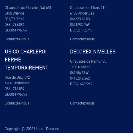
Chaussée de Marche (N4) 651
Chaussée de Mons 211
5100 Wierde
6150 Anderlues
081/74.72.42
064/33.44.03
0861.796.894
0521.932.749
BE0861796894
BE0521932749
Contactez-nous
Contactez-nous
USICO CHARLEROI -
DECOREX NIVELLES
FERMÉ
Chaussée de Namur 95
TEMPORAIREMENT
1400 Nivelles
067/84.33.41
Rue de Gilly 572
0416.242.242
6200 Châtelineau
BE0416242242
0861.796.894
BE0861796894
Contactez-nous
Contactez-nous
Copyright © 2026 Usico - Decorex.