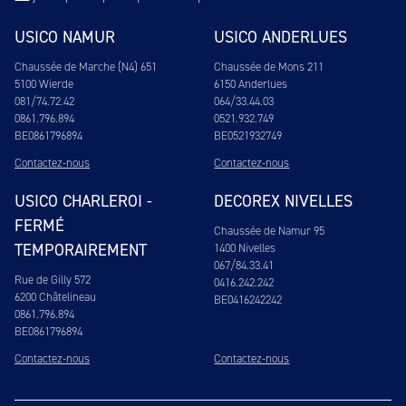
USICO NAMUR
USICO ANDERLUES
Chaussée de Marche (N4) 651
Chaussée de Mons 211
5100 Wierde
6150 Anderlues
081/74.72.42
064/33.44.03
0861.796.894
0521.932.749
BE0861796894
BE0521932749
Contactez-nous
Contactez-nous
USICO CHARLEROI -
DECOREX NIVELLES
FERMÉ
Chaussée de Namur 95
TEMPORAIREMENT
1400 Nivelles
067/84.33.41
Rue de Gilly 572
0416.242.242
6200 Châtelineau
BE0416242242
0861.796.894
BE0861796894
Contactez-nous
Contactez-nous