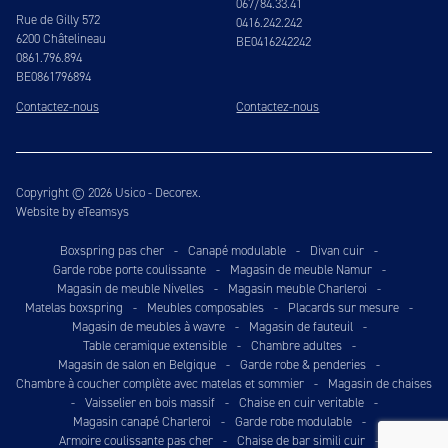
067/84.33.41
Rue de Gilly 572
0416.242.242
6200 Châtelineau
BE0416242242
0861.796.894
BE0861796894
Contactez-nous
Contactez-nous
Copyright © 2026 Usico - Decorex.
Website by eTeamsys
Boxspring pas cher
-
Canapé modulable
-
Divan cuir
-
Garde robe porte coulissante
-
Magasin de meuble Namur
-
Magasin de meuble Nivelles
-
Magasin meuble Charleroi
-
Matelas boxspring
-
Meubles composables
-
Placards sur mesure
-
Magasin de meubles à wavre
-
Magasin de fauteuil
-
Table ceramique extensible
-
Chambre adultes
-
Magasin de salon en Belgique
-
Garde robe & penderies
-
Chambre à coucher complète avec matelas et sommier
-
Magasin de chaises
-
Vaisselier en bois massif
-
Chaise en cuir veritable
-
Magasin canapé Charleroi
-
Garde robe modulable
-
Armoire coulissante pas cher
-
Chaise de bar simili cuir
-