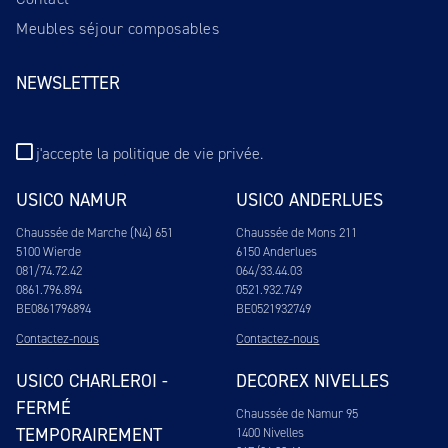
Meubles séjour composables
NEWSLETTER
j'accepte
la politique de vie privée
.
USICO NAMUR
USICO ANDERLUES
Chaussée de Marche (N4) 651
Chaussée de Mons 211
5100 Wierde
6150 Anderlues
081/74.72.42
064/33.44.03
0861.796.894
0521.932.749
BE0861796894
BE0521932749
Contactez-nous
Contactez-nous
USICO CHARLEROI -
DECOREX NIVELLES
FERMÉ
Chaussée de Namur 95
TEMPORAIREMENT
1400 Nivelles