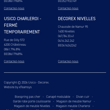
BE0861796894
BE0521932749
Contactez-nous
Contactez-nous
USICO CHARLEROI -
DECOREX NIVELLES
FERMÉ
Chaussée de Namur 95
TEMPORAIREMENT
1400 Nivelles
067/84.33.41
Rue de Gilly 572
0416.242.242
6200 Châtelineau
BE0416242242
0861.796.894
BE0861796894
Contactez-nous
Contactez-nous
Copyright © 2026 Usico - Decorex.
Website by eTeamsys
Boxspring pas cher
-
Canapé modulable
-
Divan cuir
-
Garde robe porte coulissante
-
Magasin de meuble Namur
-
Magasin de meuble Nivelles
-
Magasin meuble Charleroi
-