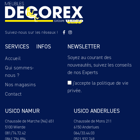
Suivez-nous sur les réseaux !
SERVICES
INFOS
NEWSLETTER
Soyez au courant des
Accueil
nouveautés, suivez les conseils
Qui sommes-
de nos Experts
nous ?
j'accepte
la politique de vie
Nos magasins
privée
.
Contact
USICO NAMUR
USICO ANDERLUES
Chaussée de Marche (N4) 651
Chaussée de Mons 211
5100 Wierde
6150 Anderlues
081/74.72.42
064/33.44.03
0861.796.894
0521.932.749