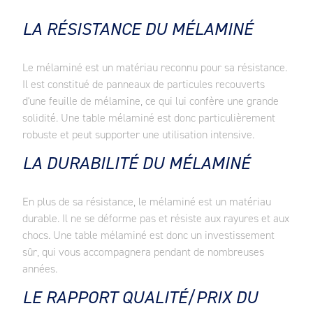
LA RÉSISTANCE DU MÉLAMINÉ
Le mélaminé est un matériau reconnu pour sa résistance.
Il est constitué de panneaux de particules recouverts
d'une feuille de mélamine, ce qui lui confère une grande
solidité. Une table mélaminé est donc particulièrement
robuste et peut supporter une utilisation intensive.
LA DURABILITÉ DU MÉLAMINÉ
En plus de sa résistance, le mélaminé est un matériau
durable. Il ne se déforme pas et résiste aux rayures et aux
chocs. Une table mélaminé est donc un investissement
sûr, qui vous accompagnera pendant de nombreuses
années.
LE RAPPORT QUALITÉ/PRIX DU