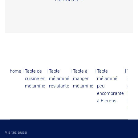
home
|
Table de
|
Table
|
Table à
|
Table
|
Tabl
cuisine en
mélaminé
manger
mélaminé
méla
mélaminé
résistante
mélaminé
peu
aspe
encombrante
béto
à Fleurus
Mont
le-Til
Visitez aussi