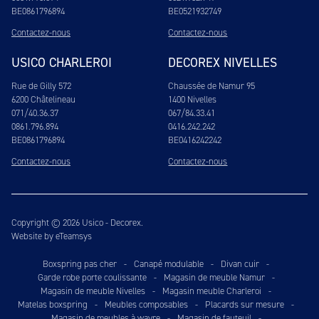
BE0861796894
BE0521932749
Contactez-nous
Contactez-nous
USICO CHARLEROI
DECOREX NIVELLES
Rue de Gilly 572
Chaussée de Namur 95
6200 Châtelineau
1400 Nivelles
071/40.36.37
067/84.33.41
0861.796.894
0416.242.242
BE0861796894
BE0416242242
Contactez-nous
Contactez-nous
Copyright © 2026 Usico - Decorex.
Website by eTeamsys
Boxspring pas cher
-
Canapé modulable
-
Divan cuir
-
Garde robe porte coulissante
-
Magasin de meuble Namur
-
Magasin de meuble Nivelles
-
Magasin meuble Charleroi
-
Matelas boxspring
-
Meubles composables
-
Placards sur mesure
-
Magasin de meubles à wavre
-
Magasin de fauteuil
-