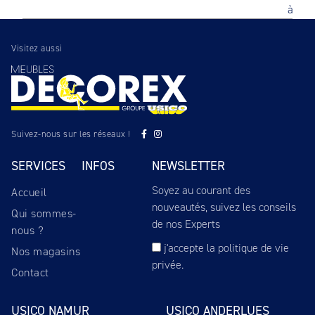
à Bin
Visitez aussi
Suivez-nous sur les réseaux !
SERVICES
INFOS
NEWSLETTER
Soyez au courant des
Accueil
nouveautés, suivez les conseils
Qui sommes-
de nos Experts
nous ?
j'accepte
la politique de vie
Nos magasins
privée
.
Contact
USICO NAMUR
USICO ANDERLUES