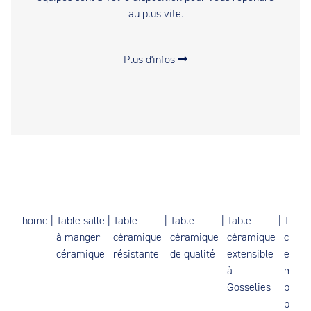
au plus vite.
Plus d'infos
home
|
Table salle
|
Table
|
Table
|
Table
|
Table
à manger
céramique
céramique
céramique
céram
céramique
résistante
de qualité
extensible
effet
à
marb
Gosselies
pour 
perso