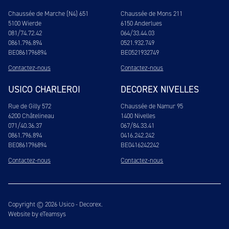
Chaussée de Marche (N4) 651
Chaussée de Mons 211
5100 Wierde
6150 Anderlues
081/74.72.42
064/33.44.03
0861.796.894
0521.932.749
BE0861796894
BE0521932749
Contactez-nous
Contactez-nous
USICO CHARLEROI
DECOREX NIVELLES
Rue de Gilly 572
Chaussée de Namur 95
6200 Châtelineau
1400 Nivelles
071/40.36.37
067/84.33.41
0861.796.894
0416.242.242
BE0861796894
BE0416242242
Contactez-nous
Contactez-nous
Copyright © 2026 Usico - Decorex.
Website by eTeamsys