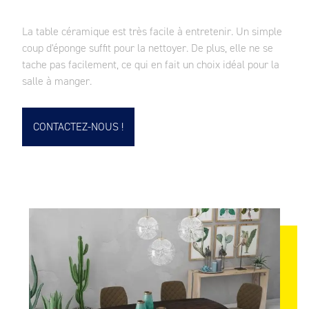
La table céramique est très facile à entretenir. Un simple
coup d'éponge suffit pour la nettoyer. De plus, elle ne se
tache pas facilement, ce qui en fait un choix idéal pour la
salle à manger.
CONTACTEZ-NOUS !