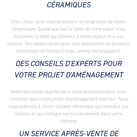
CÉRAMIQUES
Chez Usico, nous vous proposons un large choix de tables
céramiques. Quelle que soit la taille de votre pièce, vous
trouverez la table qui convient à votre espace et à vos
besoins. Nos tables céramiques sont disponibles en plusieurs
dimensions et formes (ronde, carrée, rectangulaire).
DES CONSEILS D'EXPERTS POUR
VOTRE PROJET D'AMÉNAGEMENT
Notre personnel qualifié est à votre disposition pour vous
conseiller dans votre projet d'aménagement intérieur. Nous
vous aiderons à choisir la table céramique qui répond à vos
besoins et qui s'intègre harmonieusement dans votre
intérieur.
UN SERVICE APRÈS-VENTE DE