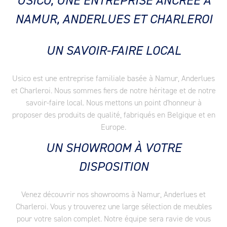
USICO, UNE ENTREPRISE ANCRÉE À
NAMUR, ANDERLUES ET CHARLEROI
UN SAVOIR-FAIRE LOCAL
Usico est une entreprise familiale basée à Namur, Anderlues
et Charleroi. Nous sommes fiers de notre héritage et de notre
savoir-faire local. Nous mettons un point d'honneur à
proposer des produits de qualité, fabriqués en Belgique et en
Europe.
UN SHOWROOM À VOTRE
DISPOSITION
Venez découvrir nos showrooms à Namur, Anderlues et
Charleroi. Vous y trouverez une large sélection de meubles
pour votre salon complet. Notre équipe sera ravie de vous