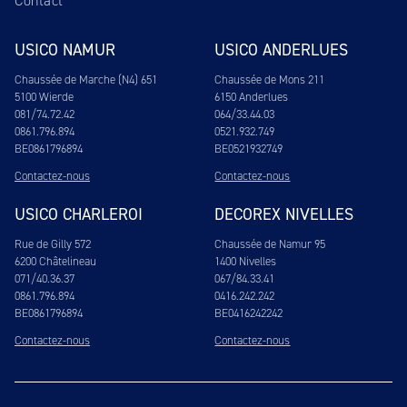
Contact
USICO NAMUR
USICO ANDERLUES
Chaussée de Marche (N4) 651
Chaussée de Mons 211
5100 Wierde
6150 Anderlues
081/74.72.42
064/33.44.03
0861.796.894
0521.932.749
BE0861796894
BE0521932749
Contactez-nous
Contactez-nous
USICO CHARLEROI
DECOREX NIVELLES
Rue de Gilly 572
Chaussée de Namur 95
6200 Châtelineau
1400 Nivelles
071/40.36.37
067/84.33.41
0861.796.894
0416.242.242
BE0861796894
BE0416242242
Contactez-nous
Contactez-nous