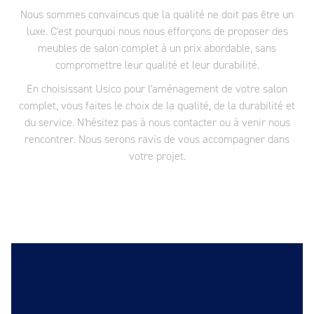
Nous sommes convaincus que la qualité ne doit pas être un
luxe. C'est pourquoi nous nous efforçons de proposer des
meubles de salon complet à un prix abordable, sans
compromettre leur qualité et leur durabilité.
En choisissant Usico pour l'aménagement de votre salon
complet, vous faites le choix de la qualité, de la durabilité et
du service. N'hésitez pas à nous contacter ou à venir nous
rencontrer. Nous serons ravis de vous accompagner dans
votre projet.