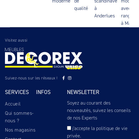
moderne
de
scandinave
modulab
qualité
à
avec
Anderlues
rangeme
à Manag
Visitez aussi
Suivez-nous sur les réseaux !
SERVICES
INFOS
NEWSLETTER
Soyez au courant des
Accueil
nouveautés, suivez les conseils
Qui sommes-
de nos Experts
nous ?
j'accepte
la politique de vie
Nos magasins
privée
.