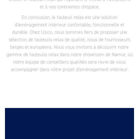
et à vos contraintes d'espace.
En conclusion, le fauteuil relax est une solution
d'aménagement intérieur confortable, fonctionnelle et
durable. Chez Usico, nous sommes fiers de proposer une
sélection de fauteuils relax de qualité, issus de fournisseurs
belges et européens. Nous vous invitons à découvrir notre
gamme de fauteuils relax dans notre showroom de Namur, où
notre équipe de conseillers qualifiés sera ravie de vous
accompagner dans votre projet d'aménagement intérieur.