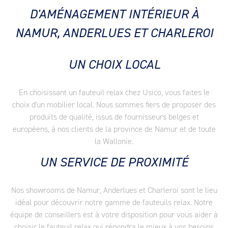
D'AMÉNAGEMENT INTÉRIEUR À
NAMUR, ANDERLUES ET CHARLEROI
UN CHOIX LOCAL
En choisissant un fauteuil relax chez Usico, vous faites le
choix d'un mobilier local. Nous sommes fiers de proposer des
produits de qualité, issus de fournisseurs belges et
européens, à nos clients de la province de Namur et de toute
la Wallonie.
UN SERVICE DE PROXIMITÉ
Nos showrooms de Namur, Anderlues et Charleroi sont le lieu
idéal pour découvrir notre gamme de fauteuils relax. Notre
équipe de conseillers est à votre disposition pour vous aider à
choisir le fauteuil relax qui répondra le mieux à vos besoins