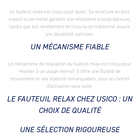
Le fauteuil relax est conçu pour durer. Sa structure en bois
massif ou en métal garantit une résistance à toute épreuve,
tandis que son revêtement en tissu ou en mélaminé assure
une durabilité optimale.
UN MÉCANISME FIABLE
Le mécanisme de relaxation du fauteuil relax est conçu pour
résister à un usage intensif. Il offre une fluidité de
mouvement et une stabilité remarquables, pour un confort
d'utilisation sans faille.
LE FAUTEUIL RELAX CHEZ USICO : UN
CHOIX DE QUALITÉ
UNE SÉLECTION RIGOUREUSE