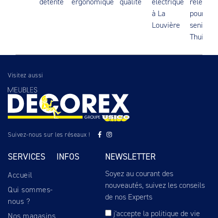
détente
ergonomique
qualité
électrique
releveur
à La
pour
Louvière
senior à
Thuin
Visitez aussi
Suivez-nous sur les réseaux !
SERVICES
INFOS
NEWSLETTER
Soyez au courant des
Accueil
nouveautés, suivez les conseils
Qui sommes-
de nos Experts
nous ?
j'accepte
la politique de vie
Nos magasins