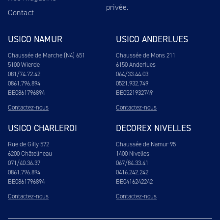
privée
.
Contact
USICO NAMUR
USICO ANDERLUES
Chaussée de Marche (N4) 651
Chaussée de Mons 211
5100 Wierde
6150 Anderlues
081/74.72.42
064/33.44.03
0861.796.894
0521.932.749
BE0861796894
BE0521932749
Contactez-nous
Contactez-nous
USICO CHARLEROI
DECOREX NIVELLES
Rue de Gilly 572
Chaussée de Namur 95
6200 Châtelineau
1400 Nivelles
071/40.36.37
067/84.33.41
0861.796.894
0416.242.242
BE0861796894
BE0416242242
Contactez-nous
Contactez-nous